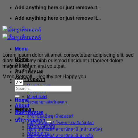
Skip
Add anything here or just remove it...
to
Add anything here or just remove it...
content
Menu
Lorem ipsum dolor sit amet, consectetuer adipiscing elit, sed
Home
diam nonummy nibh euismod tincidunt ut laoreet dolore
About
magna aliquam erat volutpat.
สินค้าทั้งหมด
Mzoo Petmall - Healthy pet Happy you
บริการของเรา
Mzoo Groom
Search
Mzoo ด่วน
for:
M pet hotel
Home
โรงพยาบาลสัตว์เมตตา
About
ติดต่อเรา
สินค้าทั้งหมด
สาขาของเอ็มซู เพ็ทอมอลล์
บริการของเรา
เอ็มซู เพ็ทมอลล์ โรงพยาบาลสัตว์แปลก
Mzoo Groom
เอ็มซู เพ็ทมอลล์ สาขาปัตตานี (หน้าเทคนิค)
Mzoo ด่วน
เอ็มซู เพ็ทมอลล์ สาขาปัตตานี นาเกลือ