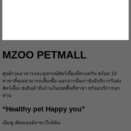
MZOO PETMALL
ศูนย์รวมอาหารและอุปกรณ์สัตว์เลี้ยงที่ครบครัน พร้อม 13
สาขาที่คุณสามารถเลี้ยงซื้อ นอกจากนั้นเรายังมีบริการรับส่ง
สัตว์เลี้ยง ส่งสินค้าถึงบ้านในเขตพื้นที่สาขา พร้อมบริการทุก
ท่าน
“Healthy pet Happy you”
เอ็มซู เพ็ทมอลล์สาขาใกล้ฉัน