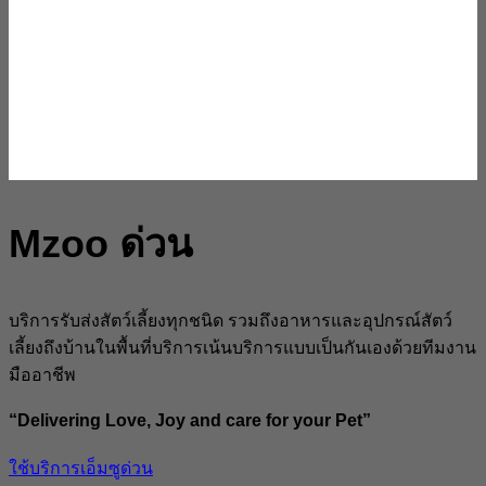
Mzoo ด่วน
บริการรับส่งสัตว์เลี้ยงทุกชนิด รวมถึงอาหารและอุปกรณ์สัตว์
เลี้ยงถึงบ้านในพื้นที่บริการเน้นบริการแบบเป็นกันเองด้วยทีมงาน
มืออาชีพ
“Delivering Love, Joy and care for your Pet”
ใช้บริการเอ็มซูด่วน