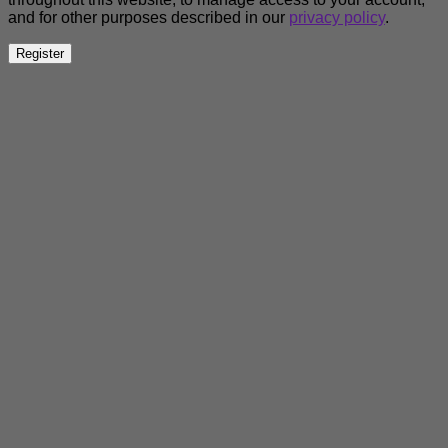
and for other purposes described in our
privacy policy
.
Register