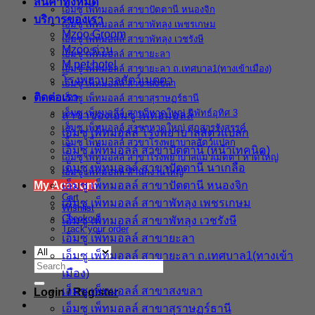
สินค้าทั้งหมด
เอ็มซู เพ็ทมอลล์ สาขาปัตตานี หนองจิก
บริการของเรา
เอ็มซู เพ็ทมอลล์ สาขาพัทลุง เพชรเกษม
Mzoo Groom
เอ็มซู เพ็ทมอลล์ สาขาพัทลุง เวชรังษี
Mzoo ด่วน
เอ็มซู เพ็ทมอลล์ สาขายะลา
M pet hotel
เอ็มซู เพ็ทมอลล์ สาขายะลา ถ.เทศบาล1(ทางเข้าเมือง)
โรงพยาบาลสัตว์เมตตา
เอ็มซู เพ็ทมอลล์ สาขาสงขลา
ติดต่อเรา
เอ็มซู เพ็ทมอลล์ สาขาสุราษฏร์ธานี
เอ็มซู เพ็ทมอลล์ สาขาหาดใหญ่ นิพัทธ์อุทิศ 3
สาขาของเอ็มซู เพ็ทอมอลล์
เอ็มซู เพ็ทมอลล์ สาขาหาดใหญ่ ศุภสารรังสรรค์
เอ็มซู เพ็ทมอลล์ โรงพยาบาลสัตว์แปลก
เอ็มซู เพ็ทมอลล์ สาขาโรงพยาบาลสัตว์แปลก
เอ็มซู เพ็ทมอลล์ สาขาปัตตานี (หน้าเทคนิค)
เอ็มซู เพ็ทมอลล์ สาขาโรงพยาบาลแมวเมตตา หาดใหญ่
เอ็มซู เพ็ทมอลล์ สาขาปัตตานี นาเกลือ
เอ็มซู เพ็ทมอลล์ สำนักงานใหญ่
เอ็มซู เพ็ทมอลล์ สาขาปัตตานี หนองจิก
My Account
Cart
เอ็มซู เพ็ทมอลล์ สาขาพัทลุง เพชรเกษม
Wishlist
Checkout
เอ็มซู เพ็ทมอลล์ สาขาพัทลุง เวชรังษี
Track your order
เอ็มซู เพ็ทมอลล์ สาขายะลา
เอ็มซู เพ็ทมอลล์ สาขายะลา ถ.เทศบาล1(ทางเข้า
Search
เมือง)
for:
เอ็มซู เพ็ทมอลล์ สาขาสงขลา
Login / Register
เอ็มซู เพ็ทมอลล์ สาขาสุราษฏร์ธานี