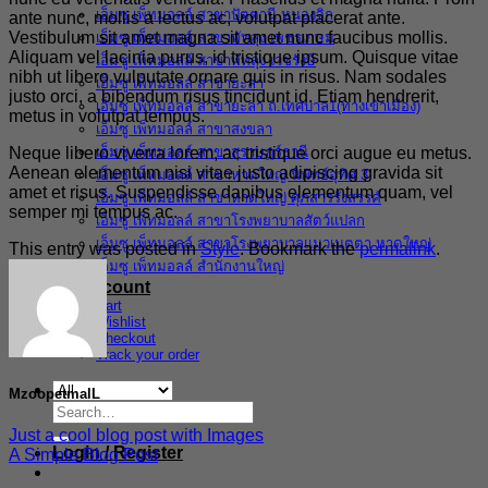
เอ็มซู เพ็ทมอลล์ สาขาปัตตานี หนองจิก
ante nunc, mollis a lectus ac, volutpat placerat ante.
Vestibulum sit amet magna sit amet nunc faucibus mollis.
เอ็มซู เพ็ทมอลล์ สาขาพัทลุง เพชรเกษม
Aliquam vel lacinia purus, id tristique ipsum. Quisque vitae
เอ็มซู เพ็ทมอลล์ สาขาพัทลุง เวชรังษี
nibh ut libero vulputate ornare quis in risus. Nam sodales
เอ็มซู เพ็ทมอลล์ สาขายะลา
justo orci, a bibendum risus tincidunt id. Etiam hendrerit,
เอ็มซู เพ็ทมอลล์ สาขายะลา ถ.เทศบาล1(ทางเข้าเมือง)
metus in volutpat tempus.
เอ็มซู เพ็ทมอลล์ สาขาสงขลา
Neque libero viverra lorem, ac tristique orci augue eu metus.
เอ็มซู เพ็ทมอลล์ สาขาสุราษฏร์ธานี
Aenean elementum nisi vitae justo adipiscing gravida sit
เอ็มซู เพ็ทมอลล์ สาขาหาดใหญ่ นิพัทธ์อุทิศ 3
amet et risus. Suspendisse dapibus elementum quam, vel
เอ็มซู เพ็ทมอลล์ สาขาหาดใหญ่ ศุภสารรังสรรค์
semper mi tempus ac.
เอ็มซู เพ็ทมอลล์ สาขาโรงพยาบาลสัตว์แปลก
เอ็มซู เพ็ทมอลล์ สาขาโรงพยาบาลแมวเมตตา หาดใหญ่
This entry was posted in
Style
. Bookmark the
permalink
.
เอ็มซู เพ็ทมอลล์ สำนักงานใหญ่
My Account
Cart
Wishlist
Checkout
Track your order
MzoopetmalL
Search
for:
Just a cool blog post with Images
Login / Register
A Simple Blog Post