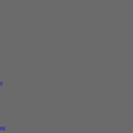
ง)
หญ่