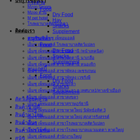
บริการของเรา
กระต่าย
Mzoo Groom
Food
Mzoo ด่วน
Dry Food
M pet hotel
Hay
โรงพยาบาลสัตว์เมตตา
Snacks
ติดต่อเรา
Supplement
สาขาของเอ็มซู เพ็ทอมอลล์
หนูชินชิล่า
เอ็มซู เพ็ทมอลล์ โรงพยาบาลสัตว์แปลก
Food
Dry Food
เอ็มซู เพ็ทมอลล์ สาขาปัตตานี (หน้าเทคนิค)
Snacks
เอ็มซู เพ็ทมอลล์ สาขาปัตตานี นาเกลือ
Supplement
เอ็มซู เพ็ทมอลล์ สาขาปัตตานี หนองจิก
หนูแกสบี้
เอ็มซู เพ็ทมอลล์ สาขาพัทลุง เพชรเกษม
Food
เอ็มซู เพ็ทมอลล์ สาขาพัทลุง เวชรังษี
Dry Food
เอ็มซู เพ็ทมอลล์ สาขายะลา
Snacks
เอ็มซู เพ็ทมอลล์ สาขายะลา ถ.เทศบาล1(ทางเข้าเมือง)
Supplement
เอ็มซู เพ็ทมอลล์ สาขาสงขลา
สัตว์เลื้อยคลาน
เอ็มซู เพ็ทมอลล์ สาขาสุราษฏร์ธานี
สินค้าขายดี
เอ็มซู เพ็ทมอลล์ สาขาหาดใหญ่ นิพัทธ์อุทิศ 3
สินค้ามาใหม่
เอ็มซู เพ็ทมอลล์ สาขาหาดใหญ่ ศุภสารรังสรรค์
สินค้าอื่นๆ
เอ็มซู เพ็ทมอลล์ สาขาโรงพยาบาลสัตว์แปลก
สินค้าโปรโมชั่น
เอ็มซู เพ็ทมอลล์ สาขาโรงพยาบาลแมวเมตตา หาดใหญ่
เอ็มซู เพ็ทมอลล์ สำนักงานใหญ่
สุนัข