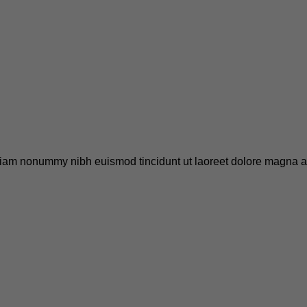
 diam nonummy nibh euismod tincidunt ut laoreet dolore magna al