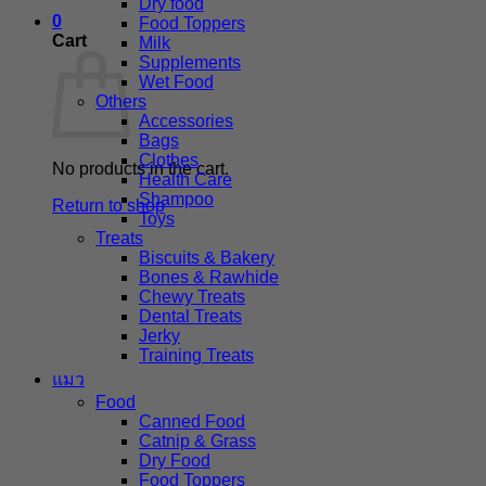
Dry food
0
Food Toppers
Cart
Milk
Supplements
Wet Food
Others
Accessories
Bags
Clothes
No products in the cart.
Health Care
Shampoo
Return to shop
Toys
Treats
Biscuits & Bakery
Bones & Rawhide
Chewy Treats
Dental Treats
Jerky
Training Treats
แมว
Food
Canned Food
Catnip & Grass
Dry Food
Food Toppers