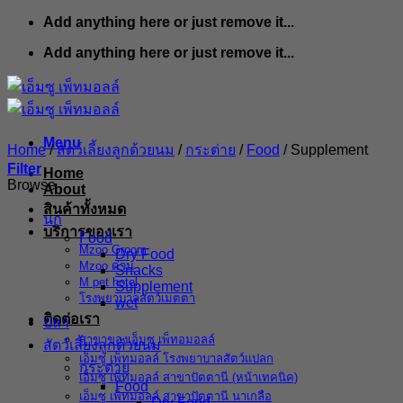
Skip
Add anything here or just remove it...
to
Add anything here or just remove it...
content
Menu
Home
/
สัตว์เลี้ยงลูกด้วยนม
/
กระต่าย
/
Food
/
Supplement
Filter
Home
Browse
About
สินค้าทั้งหมด
นก
บริการของเรา
Food
Mzoo Groom
Dry Food
Mzoo ด่วน
Snacks
M pet hotel
Supplement
โรงพยาบาลสัตว์เมตตา
wet
ติดต่อเรา
ปลา
สาขาของเอ็มซู เพ็ทอมอลล์
สัตว์เลี้ยงลูกด้วยนม
เอ็มซู เพ็ทมอลล์ โรงพยาบาลสัตว์แปลก
กระต่าย
เอ็มซู เพ็ทมอลล์ สาขาปัตตานี (หน้าเทคนิค)
Food
เอ็มซู เพ็ทมอลล์ สาขาปัตตานี นาเกลือ
Dry Food