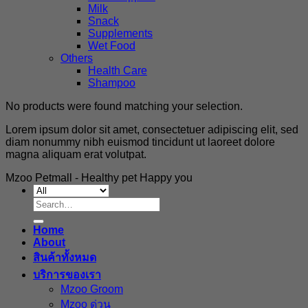
Milk
Snack
Supplements
Wet Food
Others
Health Care
Shampoo
No products were found matching your selection.
Lorem ipsum dolor sit amet, consectetuer adipiscing elit, sed
diam nonummy nibh euismod tincidunt ut laoreet dolore
magna aliquam erat volutpat.
Mzoo Petmall - Healthy pet Happy you
Search
for:
Home
About
สินค้าทั้งหมด
บริการของเรา
Mzoo Groom
Mzoo ด่วน